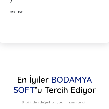
7
asdasd
En İyiler
BODAMYA
SOFT
’u Tercih Ediyor
Birbirinden değerli bir çok firmanın tercihi