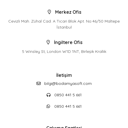
Merkez Ofis
Cevizli Mah. Zühal Cad. A Ticari Blok Apt. No:46/50 Maltepe
İstanbul
İngiltere Ofis
5 Winsley St, London W1D 1NT, Birleşik Krallık
İletişim
bilgi@bodamyasoft.com
0850 441 5 661
0850 441 5 661
Çalışma Saatleri