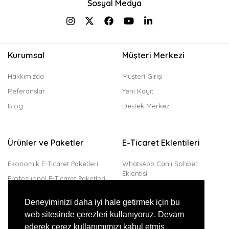
Sosyal Medya
Kurumsal
Müşteri Merkezi
Hakkımızda
Müşteri Girişi
Referanslar
Yeni Kayıt
Blog
Destek Merkezi
Ürünler ve Paketler
E-Ticaret Eklentileri
Ekonomik E-Ticaret Paketleri
WhatsApp Canlı Sohbet
Eklentisi
Profesyonel E-Ticaret Paketleri
Trendyol Entegrasyonu
Kurumsal E-Ticaret Paketleri
Deneyiminizi daha iyi hale getirmek için bu
Amazon Entegrasyonu
web sitesinde çerezleri kullanıyoruz. Devam
JivoChat Canlı Destek
ederek çerez kullanımımızı kabul etmiş