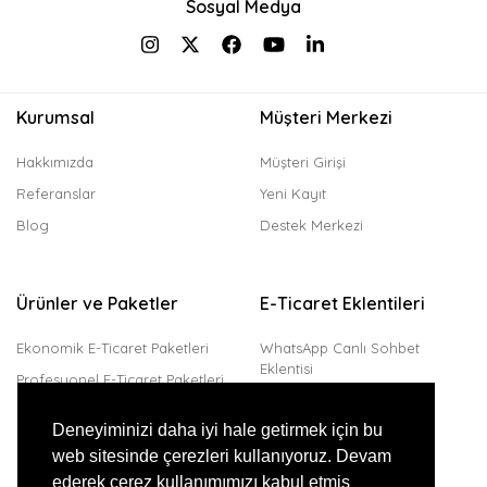
Sosyal Medya
Kurumsal
Müşteri Merkezi
Hakkımızda
Müşteri Girişi
Referanslar
Yeni Kayıt
Blog
Destek Merkezi
Ürünler ve Paketler
E-Ticaret Eklentileri
Ekonomik E-Ticaret Paketleri
WhatsApp Canlı Sohbet
Eklentisi
Profesyonel E-Ticaret Paketleri
Trendyol Entegrasyonu
Kurumsal E-Ticaret Paketleri
Deneyiminizi daha iyi hale getirmek için bu
Amazon Entegrasyonu
web sitesinde çerezleri kullanıyoruz. Devam
JivoChat Canlı Destek
ederek çerez kullanımımızı kabul etmiş