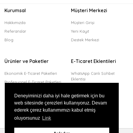
Kurumsal
Müşteri Merkezi
Hakkımızda
Müşteri Girişi
Referanslar
Yeni Kayıt
Blog
Destek Merkezi
Ürünler ve Paketler
E-Ticaret Eklentileri
Ekonomik E-Ticaret Paketleri
WhatsApp Canlı Sohbet
Eklentisi
Profesyonel E-Ticaret Paketleri
Trendyol Entegrasyonu
Kurumsal E-Ticaret Paketleri
Deneyiminizi daha iyi hale getirmek için bu
Amazon Entegrasyonu
web sitesinde çerezleri kullanıyoruz. Devam
JivoChat Canlı Destek
ederek çerez kullanımımızı kabul etmiş
Sanal Pos Eklentisi
oluyorsunuz
Link